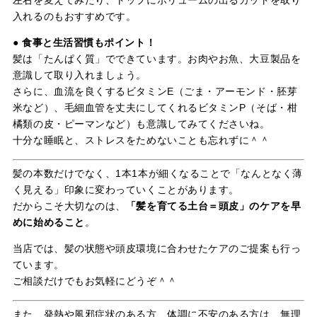
左右を変えてみたり、トップにボリュームの出るカットを取り
入れるのもおすすめです。
●
食事と生活習慣もポイント！
髪は「たんぱく質」でできています。お肉やお魚、大豆製品を
意識して取り入れましょう。
さらに、血流を良くするビタミンE（ごま・アーモンド・胚芽
米など）、毛細血管を丈夫にしてくれるビタミンP（そば・柑
橘類の皮・ピーマンなど）も意識してみてくださいね。
十分な睡眠と、ストレスをためないことも忘れずに＾＾
髪の本数だけでなく、1本1本が細くなることで「なんとなく薄
く見える」印象に変わっていくことがあります。
だからこそ大切なのは、
「髪を育てる土台＝頭皮」のケアを早
めに始めること
。
当店では、髪の状態や頭皮環境に合わせたケアのご提案も行っ
ています。
ご相談だけでもお気軽にどうぞ＾＾
また、発熱や風邪症状のある方、体調に不安のある方は、無理