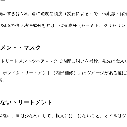
プー
洗いすぎはNG。週に適度な頻度（髪質による）で、低刺激・保
ES/SLSの強い洗浄成分を避け、保湿成分（セラミド、グリセリ
トメント・マスク
中トリートメントやヘアマスクで内部に潤いを補給。毛先は念入
「ボンド系トリートメント（内部補修）」はダメージがある髪に
想。
さないトリートメント
保湿に。量は少なめにして、根元にはつけないこと。オイルはツ