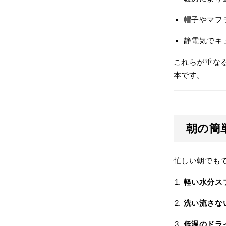
帽子やマフ
静電気でキ
これらが重な
本です。
朝の簡
忙しい朝でも
軽い水分ス
洗い流さな
低温のドラ