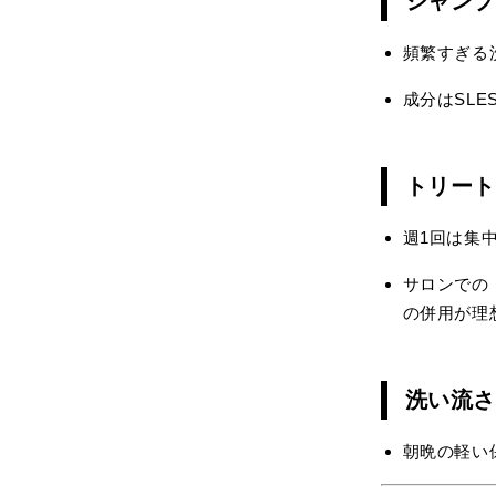
シャン
頻繁すぎる
成分はSL
トリー
週1回は集
サロンでの
の併用が理
洗い流
朝晩の軽い