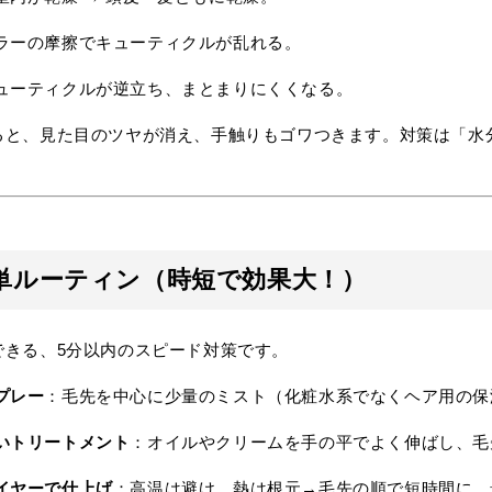
ラーの摩擦でキューティクルが乱れる。
ューティクルが逆立ち、まとまりにくくなる。
ると、見た目のツヤが消え、手触りもゴワつきます。対策は「水
単ルーティン（時短で効果大！）
できる、5分以内のスピード対策です。
プレー
：毛先を中心に少量のミスト（化粧水系でなくヘア用の保
いトリートメント
：オイルやクリームを手の平でよく伸ばし、毛
イヤーで仕上げ
：高温は避け、熱は根元→毛先の順で短時間に。