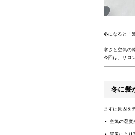
冬になると「
寒さと空気の
今回は、サロ
冬に髪
まずは原因を
空気の湿度
暖房により