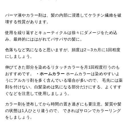
パーマ液やカラー剤は、髪の内部に浸透してケラチン繊維を破
壊する性質があります。
使用を繰り返すとキューティクルは徐々にダメージをため込
み、最終的にははがれてパサパサの髪に。
色落ちなど気になると思いますが、頻度は2～3カ月に1回程度
にしましょう。
伸びてきた部分を染めるリタッチカラーを月1回程度行うのも
おすすめです。
・ホームカラー
ホームカラーは染めやすいよ
うにアルカリ剤を多く含んでいる場合が多いので、 毛先には薬
剤を付けない、白髪染めは気になる部分だけにする、よくすす
ぐなどを注意して使用しましょう。
カラー剤を塗布してから時間の置き過ぎにも要注意。髪質や髪
の状態は1人ひとり違うので、 できればサロンでカラーリング
をしましょう。