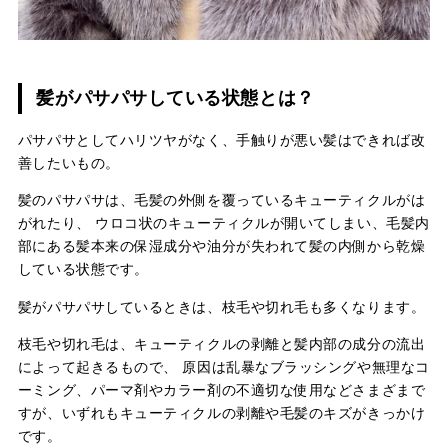
髪がパサパサしている状態とは？
パサパサとしてハリツヤがなく、手触りが悪い髪はできれば改
善したいもの。
髪のパサパサは、毛髪の外側を覆っているキューティクルがは
がれたり、 ウロコ状のキューティクルが開いてしまい、毛髪内
部にある髪本来の保湿成分や油分が失われて髪の内側から乾燥
している状態です。
髪がパサパサしているときは、枝毛や切れ毛も多くなります。
枝毛や切れ毛は、キューティクルの剥離と髪内部の成分の流出
によって起きるもので、 原因は乱暴なブラッシングや無理なコ
ーミング、パーマ剤やカラー剤の不適切な使用などさまざまで
すが、いずれもキューティクルの剥離や毛髪のキズがきっかけ
です。