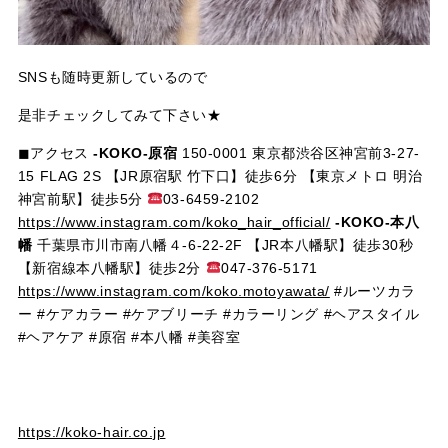
SNSも随時更新しているので
是非チェックしてみて下さい★
◼︎アクセス
-KOKO-原宿
150-0001 東京都渋谷区神宮前3-27-
15 FLAG 2S 【JR原宿駅 竹下口】徒歩6分 【東京メトロ 明治
神宮前駅】徒歩5分
03-6459-2102
https://www.instagram.com/koko_hair_official/
-KOKO-本八
幡
千葉県市川市南八幡４-6-22-2F 【JR本八幡駅】徒歩30秒
【新宿線本八幡駅】徒歩2分
047-376-5171
https://www.instagram.com/koko.motoyawata/
#ルーツカラ
ー #ケアカラー #ケアブリーチ #カラーリング #ヘアスタイル
#ヘアケア #原宿 #本八幡 #美容室
https://koko-hair.co.jp